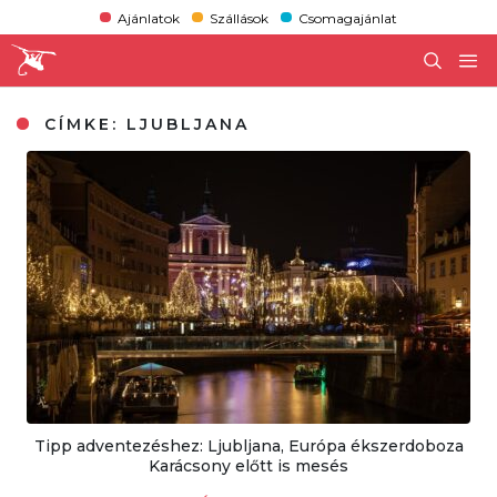
Ajánlatok
Szállások
Csomagajánlat
CÍMKE:
LJUBLJANA
Tipp adventezéshez: Ljubljana, Európa ékszerdoboza
Karácsony előtt is mesés