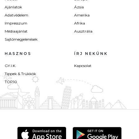
Ajánlatok
Ázsia
Adatvédelem
Amerika
Impresszum
Afrika
Médiaajánlat
Ausztrália
Sajtómegjelenések
HASZNOS
ÍRJ NEKÜNK
GY.I.K.
Kapcsolat
Tippek & Trükkök
TOP10