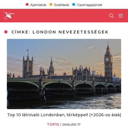
Ajánlatok
Szállások
Csomagajánlat
CÍMKE:
LONDON NEVEZETESSÉGEK
Top 10 látnivaló Londonban, térképpel! (+2026-os árak)
TOP10
/
JANUÁR 17.