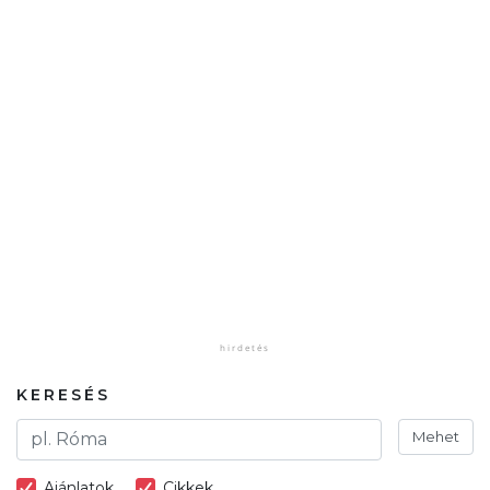
KERESÉS
Mehet
Ajánlatok
Cikkek