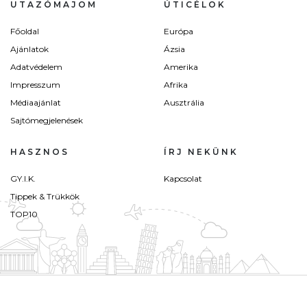
UTAZÓMAJOM
ÚTICÉLOK
Főoldal
Európa
Ajánlatok
Ázsia
Adatvédelem
Amerika
Impresszum
Afrika
Médiaajánlat
Ausztrália
Sajtómegjelenések
HASZNOS
ÍRJ NEKÜNK
GY.I.K.
Kapcsolat
Tippek & Trükkök
TOP10