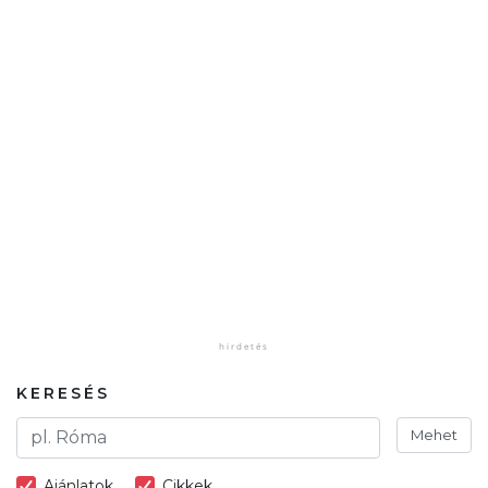
KERESÉS
Mehet
Ajánlatok
Cikkek