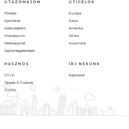
UTAZÓMAJOM
ÚTICÉLOK
Főoldal
Európa
Ajánlatok
Ázsia
Adatvédelem
Amerika
Impresszum
Afrika
Médiaajánlat
Ausztrália
Sajtómegjelenések
HASZNOS
ÍRJ NEKÜNK
GY.I.K.
Kapcsolat
Tippek & Trükkök
TOP10