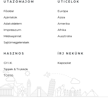
UTAZÓMAJOM
ÚTICÉLOK
Főoldal
Európa
Ajánlatok
Ázsia
Adatvédelem
Amerika
Impresszum
Afrika
Médiaajánlat
Ausztrália
Sajtómegjelenések
HASZNOS
ÍRJ NEKÜNK
GY.I.K.
Kapcsolat
Tippek & Trükkök
TOP10