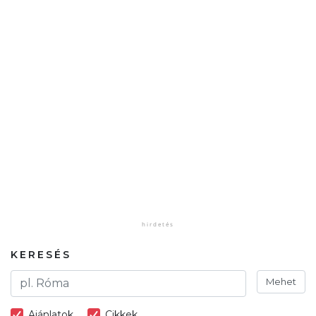
KERESÉS
Mehet
Ajánlatok
Cikkek