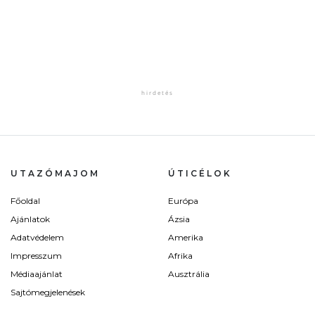
UTAZÓMAJOM
ÚTICÉLOK
Főoldal
Európa
Ajánlatok
Ázsia
Adatvédelem
Amerika
Impresszum
Afrika
Médiaajánlat
Ausztrália
Sajtómegjelenések