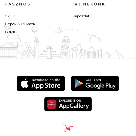
HASZNOS
ÍRJ NEKÜNK
GY.I.K.
Kapcsolat
Tippek & Trükkök
TOP10