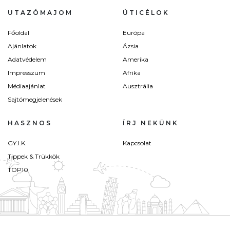
UTAZÓMAJOM
ÚTICÉLOK
Főoldal
Európa
Ajánlatok
Ázsia
Adatvédelem
Amerika
Impresszum
Afrika
Médiaajánlat
Ausztrália
Sajtómegjelenések
HASZNOS
ÍRJ NEKÜNK
GY.I.K.
Kapcsolat
Tippek & Trükkök
TOP10