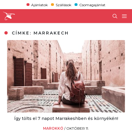
Ajánlatok
Szállások
Csomagajánlat
CÍMKE:
MARRAKECH
Így tölts el 7 napot Marrakeshben és környékén!
MAROKKÓ
/
OKTÓBER 11.