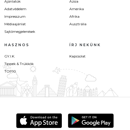
Ajánlatok
Ázsia
Adatvédelem
Amerika
Impresszum
Afrika
Médiaajánlat
Ausztrália
Sajtómegjelenések
HASZNOS
ÍRJ NEKÜNK
GY.I.K.
Kapcsolat
Tippek & Trükkök
TOP10