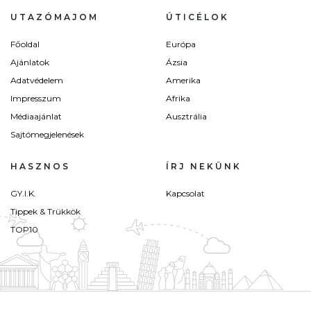
UTAZÓMAJOM
ÚTICÉLOK
Főoldal
Európa
Ajánlatok
Ázsia
Adatvédelem
Amerika
Impresszum
Afrika
Médiaajánlat
Ausztrália
Sajtómegjelenések
HASZNOS
ÍRJ NEKÜNK
GY.I.K.
Kapcsolat
Tippek & Trükkök
TOP10