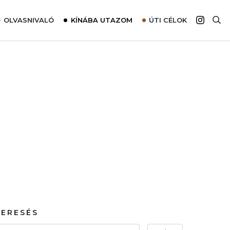
OLVASNIVALÓ
KÍNÁBA UTAZOM
ÚTI CÉLOK
Top 10 látnivalók térképpel
Európa
Tudnivalók az ajánlatok lefoglalásához
Ázsia
Tippek & Trükkök
Amerika
Utazómajom – CitySIM kártya a világutazóknak
Afrika
Interjú
Ausztrália
Élménybeszámolók
Szállodalátogatás
Sajtómegjelenések
KERESÉS