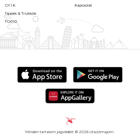
GY.I.K.
Kapcsolat
Tippek & Trükkök
TOP10
Minden tartalom jogvédett © 2026 Utazómajom.