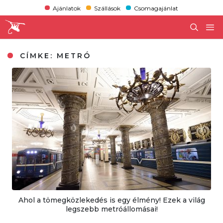
Ajánlatok
Szállások
Csomagajánlat
CÍMKE:
METRÓ
Ahol a tömegközlekedés is egy élmény! Ezek a világ
legszebb metróállomásai!