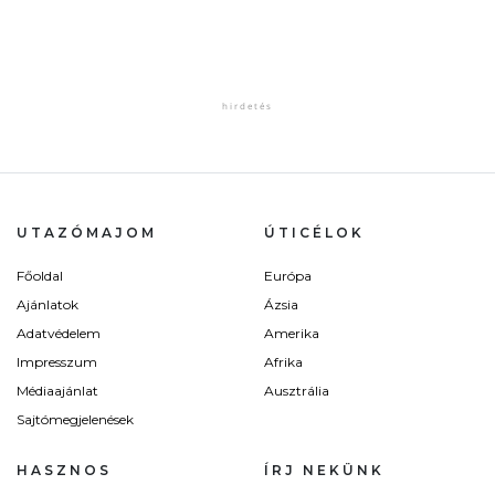
UTAZÓMAJOM
ÚTICÉLOK
Főoldal
Európa
Ajánlatok
Ázsia
Adatvédelem
Amerika
Impresszum
Afrika
Médiaajánlat
Ausztrália
Sajtómegjelenések
HASZNOS
ÍRJ NEKÜNK