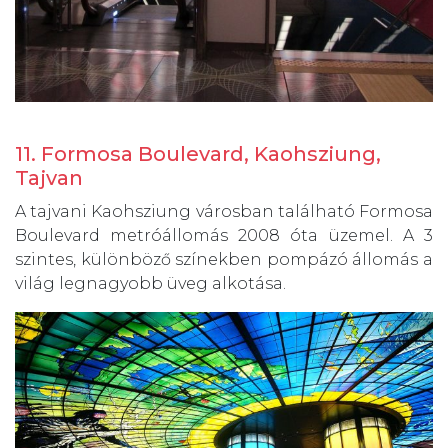
11. Formosa Boulevard, Kaohsziung,
Tajvan
A tajvani Kaohsziung városban található Formosa
Boulevard metróállomás 2008 óta üzemel. A 3
szintes, különböző színekben pompázó állomás a
világ legnagyobb üveg alkotása.