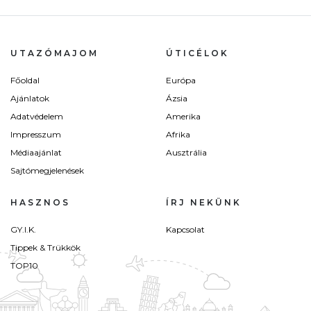
UTAZÓMAJOM
ÚTICÉLOK
Főoldal
Európa
Ajánlatok
Ázsia
Adatvédelem
Amerika
Impresszum
Afrika
Médiaajánlat
Ausztrália
Sajtómegjelenések
HASZNOS
ÍRJ NEKÜNK
GY.I.K.
Kapcsolat
Tippek & Trükkök
TOP10