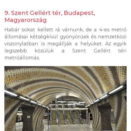
9. Szent Gellért tér, Budapest,
Magyarország
Habár sokat kellett rá várnunk, de a 4-es metró
állomásai kétségkívül gyönyörűek és nemzetközi
viszonylatban is megállják a helyüket. Az egyik
legszebb közülük a Szent Gellért téri
metróállomás.