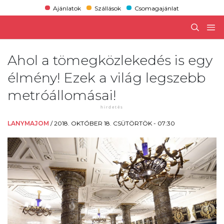
Ajánlatok
Szállások
Csomagajánlat
Ahol a tömegközlekedés is egy
élmény! Ezek a világ legszebb
metróállomásai!
LANYMAJOM
/
2018. OKTÓBER 18. CSÜTÖRTÖK - 07:30