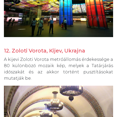
12. Zoloti Vorota, Kijev, Ukrajna
A kijevi Zoloti Vorota metróállomás érdekessége a
80 különböző mozaik kép, melyek a Tatárjárás
időszakát és az akkor történt pusztításokat
mutatják be.