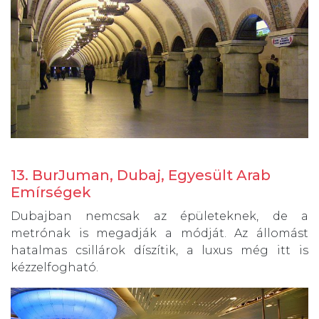
13. BurJuman, Dubaj, Egyesült Arab
Emírségek
Dubajban nemcsak az épületeknek, de a
metrónak is megadják a módját. Az állomást
hatalmas csillárok díszítik, a luxus még itt is
kézzelfogható.