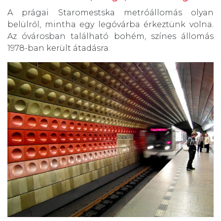
A prágai Staromestska metróállomás olyan
belülről, mintha egy legóvárba érkeztünk volna.
Az óvárosban található bohém, színes állomás
1978-ban került átadásra.