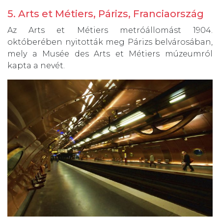
5. Arts et Métiers, Párizs, Franciaország
Az Arts et Métiers metróállomást 1904.
októberében nyitották meg Párizs belvárosában,
mely a Musée des Arts et Métiers múzeumról
kapta a nevét.