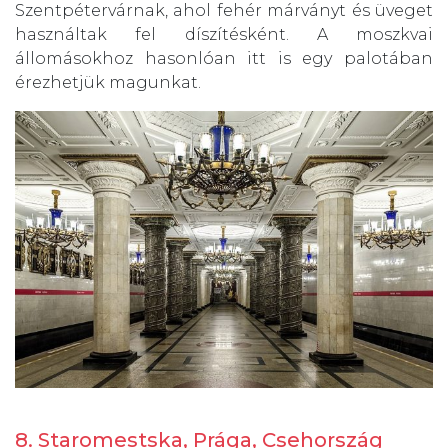
Szentpétervárnak, ahol fehér márványt és üveget
használtak fel díszítésként. A moszkvai
állomásokhoz hasonlóan itt is egy palotában
érezhetjük magunkat.
8. Staromestska, Prága, Csehország