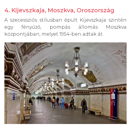
4. Kijevszkaja, Moszkva, Oroszország
A szecessziós stílusban épült Kijevszkaja szintén
egy fényűző, pompás állomás Moszkva
központjában, melyet 1954-ben adtak át.