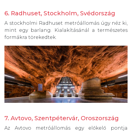
6. Radhuset, Stockholm, Svédország
A stockholmi Radhuset metróállomás úgy néz ki,
mint egy barlang. Kialakításánál a természetes
formákra törekedtek.
7. Avtovo, Szentpétervár, Oroszország
Az Avtovo metróállomás egy előkelő pontja