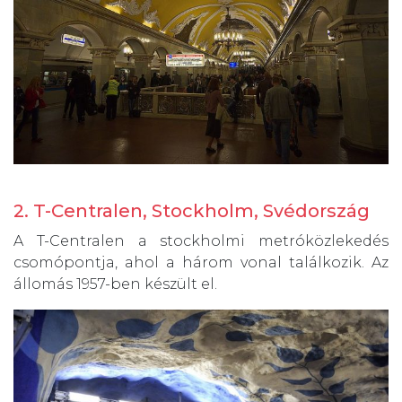
2. T-Centralen, Stockholm, Svédország
A T-Centralen a stockholmi metróközlekedés
csomópontja, ahol a három vonal találkozik. Az
állomás 1957-ben készült el.