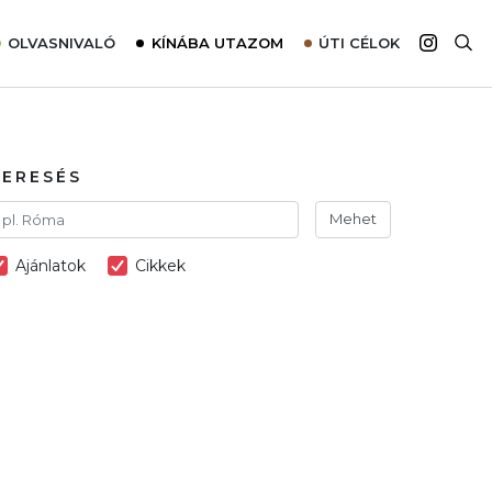
OLVASNIVALÓ
KÍNÁBA UTAZOM
ÚTI CÉLOK
Top 10 látnivalók térképpel
Európa
Tudnivalók az ajánlatok lefoglalásához
Ázsia
Tippek & Trükkök
Amerika
KERESÉS
Utazómajom – CitySIM kártya a világutazóknak
Afrika
Mehet
Interjú
Ausztrália
Ajánlatok
Cikkek
Élménybeszámolók
Szállodalátogatás
Sajtómegjelenések