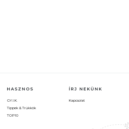
HASZNOS
ÍRJ NEKÜNK
GY.I.K.
Kapcsolat
Tippek & Trükkök
TOP10