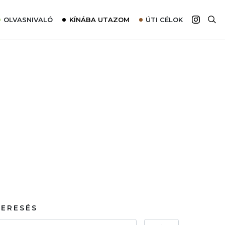
OLVASNIVALÓ
KÍNÁBA UTAZOM
ÚTI CÉLOK
Top 10 látnivalók térképpel
Európa
Tudnivalók az ajánlatok lefoglalásához
Ázsia
Tippek & Trükkök
Amerika
Utazómajom – CitySIM kártya a világutazóknak
Afrika
Interjú
Ausztrália
Élménybeszámolók
Szállodalátogatás
Sajtómegjelenések
KERESÉS