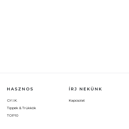
HASZNOS
ÍRJ NEKÜNK
GY.I.K.
Kapcsolat
Tippek & Trükkök
TOP10