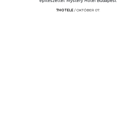
építészettel: Mystery Hotel Budapest
7HOTELE
/
OKTÓBER 07.