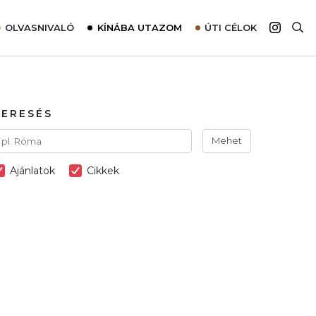
OLVASNIVALÓ
KÍNÁBA UTAZOM
ÚTI CÉLOK
Top 10 látnivalók térképpel
Európa
Tudnivalók az ajánlatok lefoglalásához
Ázsia
Tippek & Trükkök
Amerika
KERESÉS
Utazómajom – CitySIM kártya a világutazóknak
Afrika
Mehet
Interjú
Ausztrália
Ajánlatok
Cikkek
Élménybeszámolók
Szállodalátogatás
Sajtómegjelenések