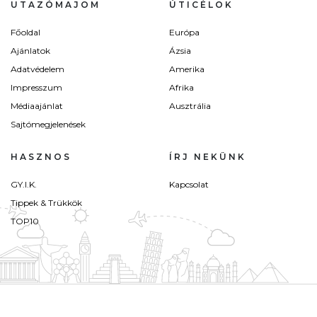
UTAZÓMAJOM
ÚTICÉLOK
Főoldal
Európa
Ajánlatok
Ázsia
Adatvédelem
Amerika
Impresszum
Afrika
Médiaajánlat
Ausztrália
Sajtómegjelenések
HASZNOS
ÍRJ NEKÜNK
GY.I.K.
Kapcsolat
Tippek & Trükkök
TOP10