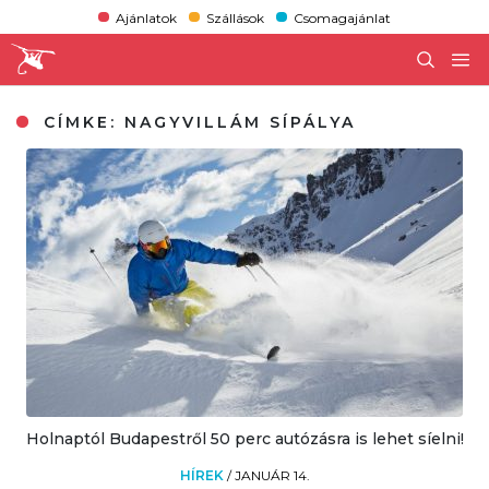
Ajánlatok
Szállások
Csomagajánlat
CÍMKE:
NAGYVILLÁM SÍPÁLYA
Holnaptól Budapestről 50 perc autózásra is lehet síelni!
HÍREK
/
JANUÁR 14.