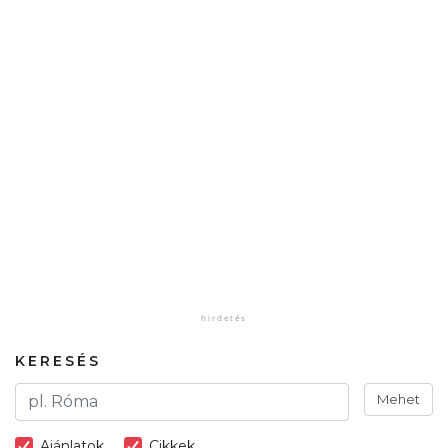
KERESÉS
Mehet
Ajánlatok
Cikkek