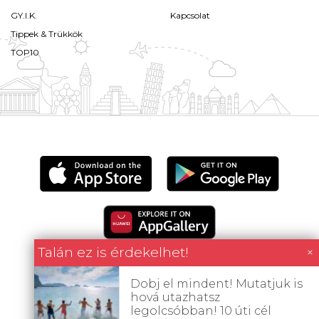
GY.I.K.
Kapcsolat
Tippek & Trükkök
TOP10
Talán ez is érdekelhet!
×
Dobj el mindent! Mutatjuk is
hová utazhatsz
Minden tartalom jogvédett © 2026 Utazómajom.
legolcsóbban! 10 úti cél