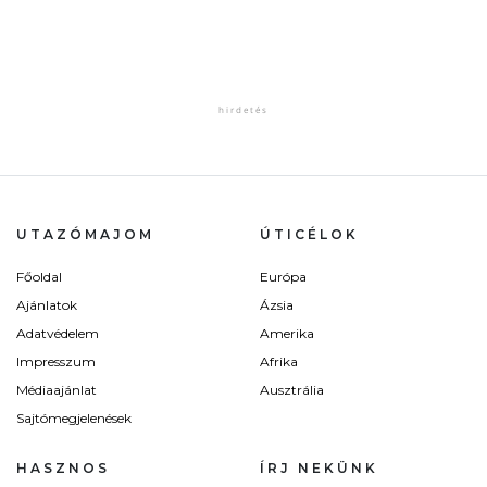
UTAZÓMAJOM
ÚTICÉLOK
Főoldal
Európa
Ajánlatok
Ázsia
Adatvédelem
Amerika
Impresszum
Afrika
Médiaajánlat
Ausztrália
Sajtómegjelenések
HASZNOS
ÍRJ NEKÜNK