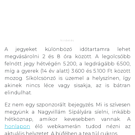
A jegyeket különböző időtartamra lehet
megvásárolni 2 és 8 óra között. A legolcsóbb
felnőtt jegy hétvégén 5.200, a legdrágább 6.500,
míg a gyerek (14 év alatt) 3.600 és 5.100 Ft között
mozog. Síkölcsönző is üzemel a helyszínen, így
akinek nincs léce vagy sisakja, az is bátran
elindulhat.
Ez nem egy szponzorált bejegyzés. Mi is szívesen
megyünk a Nagyvillám Sípályára síelni, inkább
hétköznap, amikor kevesebben vannak. A
honlapon
élő webkamerán tudod nézni az
aktuális helyzetet. A büfében a tea túl cukros.