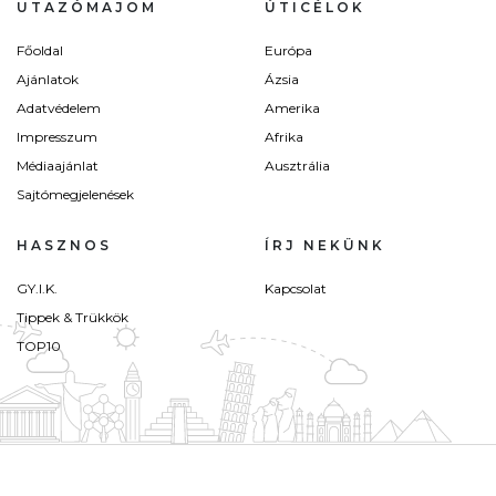
UTAZÓMAJOM
ÚTICÉLOK
Főoldal
Európa
Ajánlatok
Ázsia
Adatvédelem
Amerika
Impresszum
Afrika
Médiaajánlat
Ausztrália
Sajtómegjelenések
HASZNOS
ÍRJ NEKÜNK
GY.I.K.
Kapcsolat
Tippek & Trükkök
TOP10