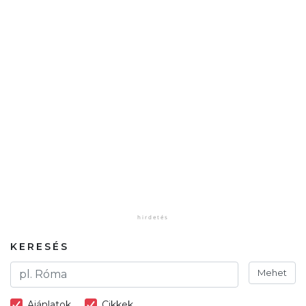
KERESÉS
Mehet
Ajánlatok
Cikkek