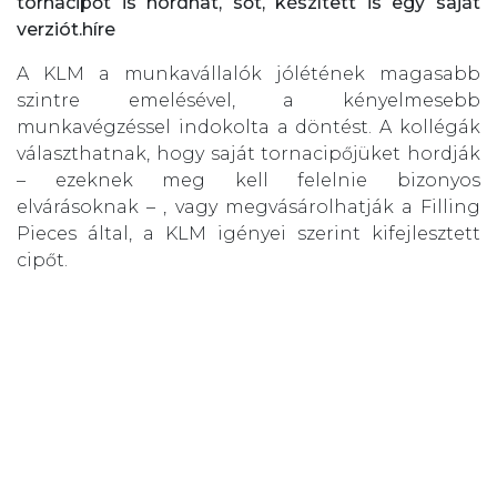
tornacipőt is hordhat, sőt, készített is egy saját
verziót.híre
A KLM a munkavállalók jólétének magasabb
szintre emelésével, a kényelmesebb
munkavégzéssel indokolta a döntést. A kollégák
választhatnak, hogy saját tornacipőjüket hordják
– ezeknek meg kell felelnie bizonyos
elvárásoknak – , vagy megvásárolhatják a Filling
Pieces által, a KLM igényei szerint kifejlesztett
cipőt.