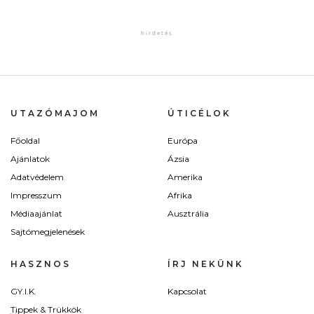
UTAZÓMAJOM
ÚTICÉLOK
Főoldal
Európa
Ajánlatok
Ázsia
Adatvédelem
Amerika
Impresszum
Afrika
Médiaajánlat
Ausztrália
Sajtómegjelenések
HASZNOS
ÍRJ NEKÜNK
GY.I.K.
Kapcsolat
Tippek & Trükkök