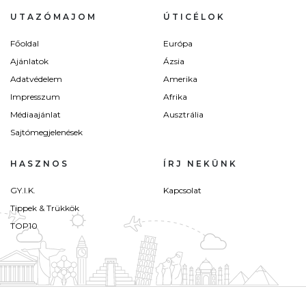
UTAZÓMAJOM
ÚTICÉLOK
Főoldal
Európa
Ajánlatok
Ázsia
Adatvédelem
Amerika
Impresszum
Afrika
Médiaajánlat
Ausztrália
Sajtómegjelenések
HASZNOS
ÍRJ NEKÜNK
GY.I.K.
Kapcsolat
Tippek & Trükkök
TOP10