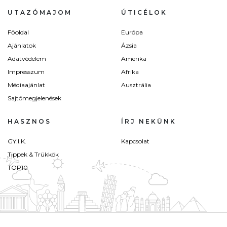
UTAZÓMAJOM
ÚTICÉLOK
Főoldal
Európa
Ajánlatok
Ázsia
Adatvédelem
Amerika
Impresszum
Afrika
Médiaajánlat
Ausztrália
Sajtómegjelenések
HASZNOS
ÍRJ NEKÜNK
GY.I.K.
Kapcsolat
Tippek & Trükkök
TOP10