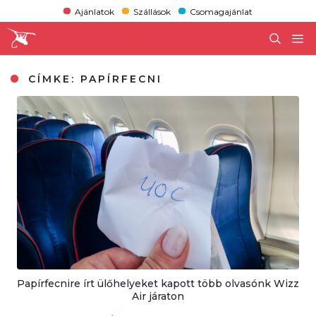
Ajánlatok
Szállások
Csomagajánlat
CÍMKE:
PAPÍRFECNI
Papírfecnire írt ülőhelyeket kapott több olvasónk Wizz
Air járaton