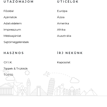
UTAZÓMAJOM
ÚTICÉLOK
Főoldal
Európa
Ajánlatok
Ázsia
Adatvédelem
Amerika
Impresszum
Afrika
Médiaajánlat
Ausztrália
Sajtómegjelenések
HASZNOS
ÍRJ NEKÜNK
GY.I.K.
Kapcsolat
Tippek & Trükkök
TOP10