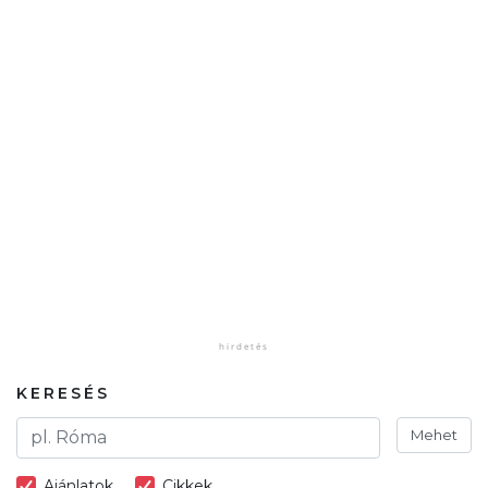
KERESÉS
Mehet
Ajánlatok
Cikkek