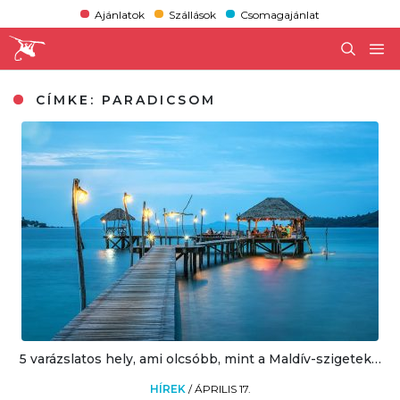
Ajánlatok
Szállások
Csomagajánlat
CÍMKE:
PARADICSOM
5 varázslatos hely, ami olcsóbb, mint a Maldív-szigetek…
HÍREK
/
ÁPRILIS 17.