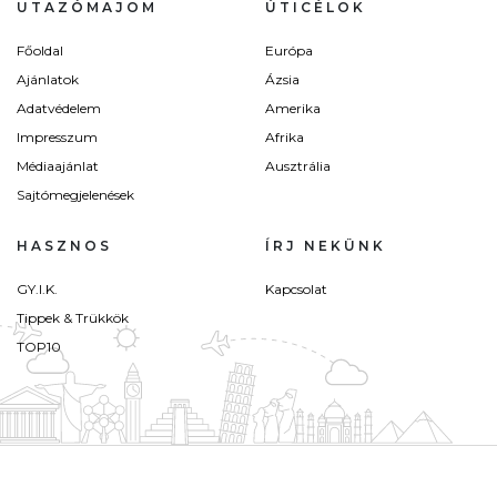
UTAZÓMAJOM
ÚTICÉLOK
Főoldal
Európa
Ajánlatok
Ázsia
Adatvédelem
Amerika
Impresszum
Afrika
Médiaajánlat
Ausztrália
Sajtómegjelenések
HASZNOS
ÍRJ NEKÜNK
GY.I.K.
Kapcsolat
Tippek & Trükkök
TOP10