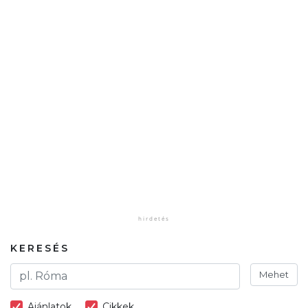
KERESÉS
Mehet
Ajánlatok
Cikkek