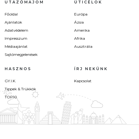
UTAZÓMAJOM
ÚTICÉLOK
Főoldal
Európa
Ajánlatok
Ázsia
Adatvédelem
Amerika
Impresszum
Afrika
Médiaajánlat
Ausztrália
Sajtómegjelenések
HASZNOS
ÍRJ NEKÜNK
GY.I.K.
Kapcsolat
Tippek & Trükkök
TOP10