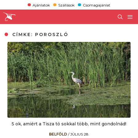
Ajánlatok
Szállások
Csomagajánlat
CÍMKE:
POROSZLÓ
5 ok, amiért a Tisza tó sokkal több, mint gondolnád!
BELFÖLD
/
JÚLIUS 28.