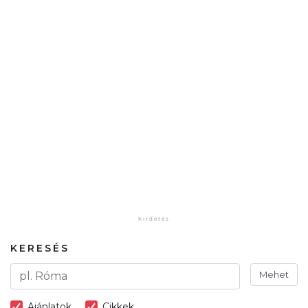
KERESÉS
Mehet
Ajánlatok
Cikkek