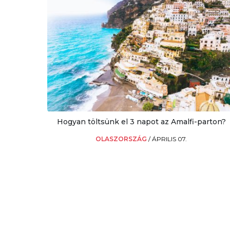
Hogyan töltsünk el 3 napot az Amalfi-parton?
OLASZORSZÁG
/
ÁPRILIS 07.