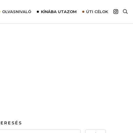
OLVASNIVALÓ
KÍNÁBA UTAZOM
ÚTI CÉLOK
Top 10 látnivalók térképpel
Európa
Tudnivalók az ajánlatok lefoglalásához
Ázsia
Tippek & Trükkök
Amerika
Utazómajom – CitySIM kártya a világutazóknak
Afrika
Interjú
Ausztrália
Élménybeszámolók
Szállodalátogatás
Sajtómegjelenések
KERESÉS