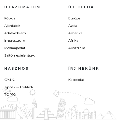
UTAZÓMAJOM
ÚTICÉLOK
Főoldal
Európa
Ajánlatok
Ázsia
Adatvédelem
Amerika
Impresszum
Afrika
Médiaajánlat
Ausztrália
Sajtómegjelenések
HASZNOS
ÍRJ NEKÜNK
GY.I.K.
Kapcsolat
Tippek & Trükkök
TOP10