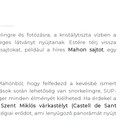
ngre és fotózásra, a kristálytiszta vízben a
ges látványt nyújtanak. Estére térj vissza
sajtokat, például a híres
Mahon sajtot
, egy
 Mahónból, hogy felfedezd a kevésbé ismert
lások során lehetőség van snorkelingre, SUP-
enger minden élményét kiélheted. Ha érdekel a
a
Szent Miklós várkastélyt (Castell de Sant
tégiai erődöt, ami lenyűgöző panorámát nyújt