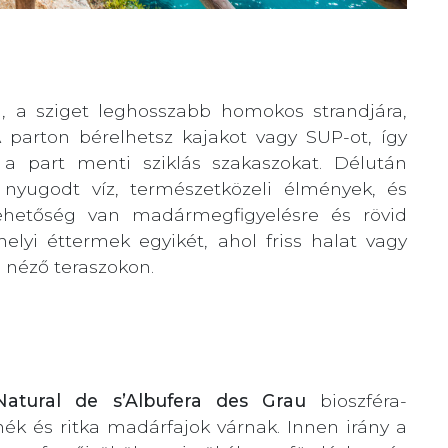
, a sziget leghosszabb homokos strandjára,
A parton bérelhetsz kajakot vagy SUP-ot, így
 a part menti sziklás szakaszokat. Délután
 nyugodt víz, természetközeli élmények, és
lehetőség van madármegfigyelésre és rövid
elyi éttermek egyikét, ahol friss halat vagy
 néző teraszokon.
atural de s’Albufera des Grau
bioszféra-
k és ritka madárfajok várnak. Innen irány a