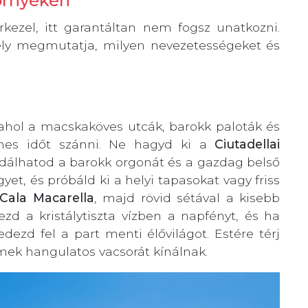
környékén
kezel, itt garantáltan nem fogsz unatkozni.
mely megmutatja, milyen nevezetességeket és
ahol a macskaköves utcák, barokk paloták és
emes időt szánni. Ne hagyd ki a
Ciutadellai
dálhatod a barokk orgonát és a gazdag belső
yet, és próbáld ki a helyi tapasokat vagy friss
Cala Macarella
, majd rövid sétával a kisebb
ezd a kristálytiszta vízben a napfényt, és ha
edezd fel a part menti élővilágot. Estére térj
rmek hangulatos vacsorát kínálnak.