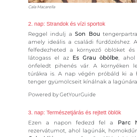
Cala Macarella
2. nap: Strandok és vízi sportok
Reggel indulj a
Son Bou
tengerpartra
amely ideális a családi fürdőzéshez. 
felfedezheted a környező öblöket és
látogass el az
Es Grau öbölbe
, ahol
önfeledt pihenés vár. A környéken 
túrákra is. A nap végén próbáld ki a h
tenger gyümölcseit kínálnak a lagúnára
Powered by
GetYourGuide
3. nap: Természetjárás és rejtett öblök
Ezen a napon fedezd fel a
Parc N
rezervátumot, ahol lagúnák, homokdűné