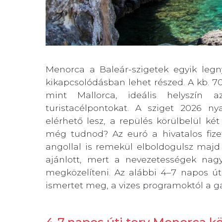
Menorca a Baleár-szigetek egyik legn
kikapcsolódásban lehet részed. A kb. 70
mint Mallorca, ideális helyszín 
turistacélpontokat. A sziget 2026 ny
elérhető lesz, a repülés körülbelül ké
még tudnod? Az euró a hivatalos fizet
angollal is remekül elboldogulsz majd 
ajánlott, mert a nevezetességek nag
megközelíteni. Az alábbi 4–7 napos úti
ismertet meg, a vizes programoktól a g