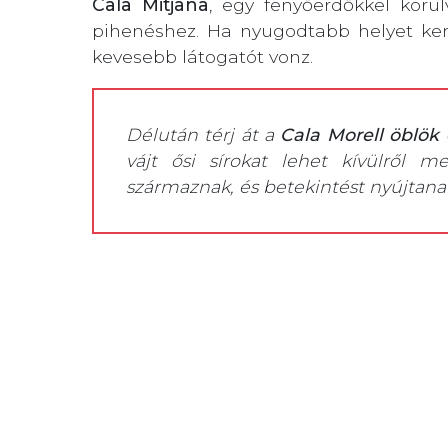
Cala Mitjana
, egy fenyőerdőkkel körül
pihenéshez. Ha nyugodtabb helyet ker
kevesebb látogatót vonz.
Délután térj át a
Cala Morell öblök 
vájt ősi sírokat lehet kívülről m
származnak, és betekintést nyújtan