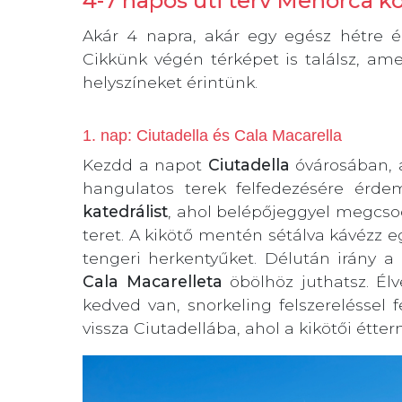
4-7 napos úti terv Menorca 
Akár 4 napra, akár egy egész hétre ér
Cikkünk végén térképet is találsz, a
helyszíneket érintünk.
1. nap: Ciutadella és Cala Macarella
Kezdd a napot
Ciutadella
óvárosában, 
hangulatos terek felfedezésére érd
katedrálist
, ahol belépőjeggyel megcso
teret. A kikötő mentén sétálva kávézz eg
tengeri herkentyűket. Délután irány a
Cala Macarelleta
öbölhöz juthatsz. Élv
kedved van, snorkeling felszereléssel f
vissza Ciutadellába, ahol a kikötői étte