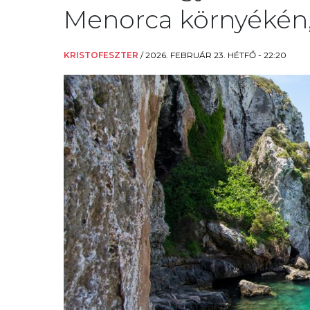
Menorca környékén,
KRISTOFESZTER
/
2026. FEBRUÁR 23. HÉTFŐ - 22:20