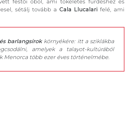
vett festői öböl, ami tökéletes fürdéshez és
esel, sétálj tovább a
Cala Llucalari
felé, ami
és barlangsírok
környékére: itt a sziklákba
egcsodálni, amelyek a talayot-kultúrából
ak Menorca több ezer éves történelmébe.