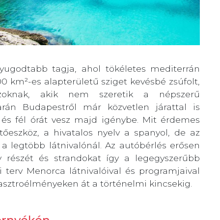
yugodtabb tagja, ahol tökéletes mediterrán
0 km²-es alapterületű sziget kevésbé zsúfolt,
azoknak, akik nem szeretik a népszerű
arán Budapestről már közvetlen járattal is
t és fél órát vesz majd igénybe. Mit érdemes
őeszköz, a hivatalos nyelv a spanyol, de az
a legtöbb látnivalónál. Az autóbérlés erősen
y részét és strandokat így a legegyszerűbb
 terv Menorca látnivalóival és programjaival
asztroélményeken át a történelmi kincsekig.