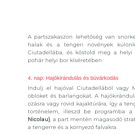
A partszakaszon lehetőség van snorkeli
halak és a tengeri növények különle
Ciutadellába, és kóstold meg a helyi 
pohár helyi bor kíséretében.
4. nap: Hajókirándulás és búvárkodás
Indulj el hajóval Ciutadellából vagy
öblöket és barlangokat. A hajókirándu
ozásra vagy rövid kajaktúrára, így a t
történelem, illeszd be programba 
Nicolau)
, a part mentén magasodó stra
a tengerre és a környező falvakra.