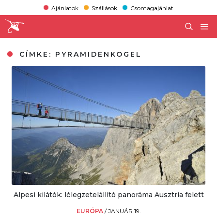
Ajánlatok
Szállások
Csomagajánlat
CÍMKE:
PYRAMIDENKOGEL
Alpesi kilátók: lélegzetelállító panoráma Ausztria felett
EURÓPA
/
JANUÁR 19.