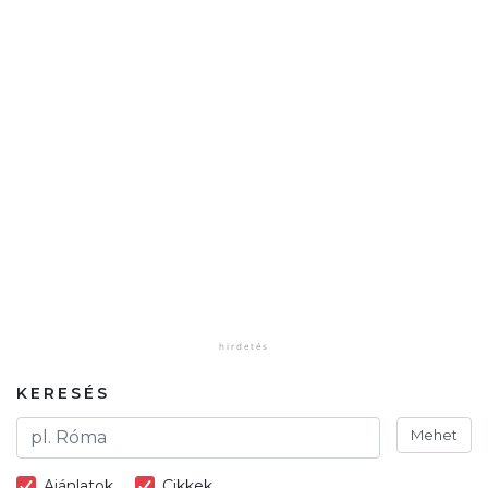
KERESÉS
Mehet
Ajánlatok
Cikkek