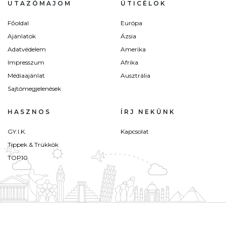
UTAZÓMAJOM
ÚTICÉLOK
Főoldal
Európa
Ajánlatok
Ázsia
Adatvédelem
Amerika
Impresszum
Afrika
Médiaajánlat
Ausztrália
Sajtómegjelenések
HASZNOS
ÍRJ NEKÜNK
GY.I.K.
Kapcsolat
Tippek & Trükkök
TOP10