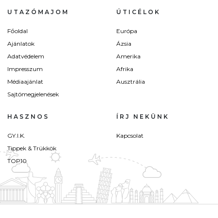
UTAZÓMAJOM
ÚTICÉLOK
Főoldal
Európa
Ajánlatok
Ázsia
Adatvédelem
Amerika
Impresszum
Afrika
Médiaajánlat
Ausztrália
Sajtómegjelenések
HASZNOS
ÍRJ NEKÜNK
GY.I.K.
Kapcsolat
Tippek & Trükkök
TOP10