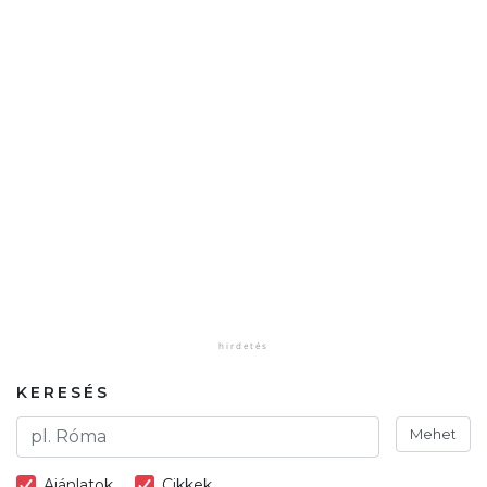
KERESÉS
Mehet
Ajánlatok
Cikkek