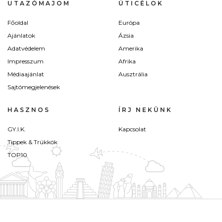
UTAZÓMAJOM
ÚTICÉLOK
Főoldal
Európa
Ajánlatok
Ázsia
Adatvédelem
Amerika
Impresszum
Afrika
Médiaajánlat
Ausztrália
Sajtómegjelenések
HASZNOS
ÍRJ NEKÜNK
GY.I.K.
Kapcsolat
Tippek & Trükkök
TOP10