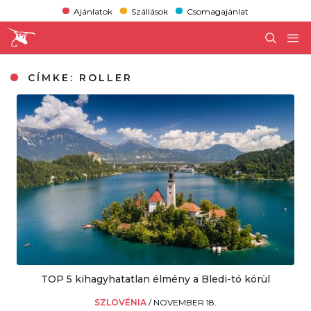
Ajánlatok
Szállások
Csomagajánlat
CÍMKE:
ROLLER
TOP 5 kihagyhatatlan élmény a Bledi-tó körül
SZLOVÉNIA
/
NOVEMBER 18.