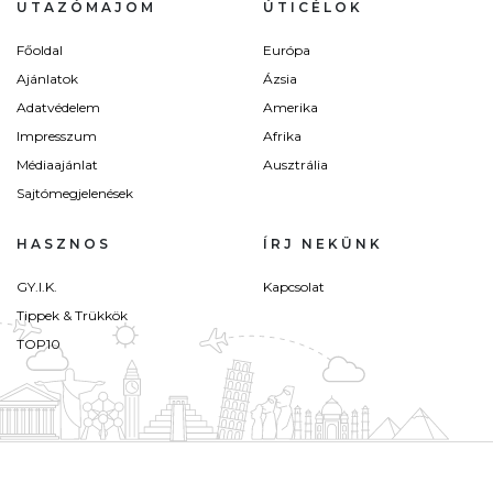
UTAZÓMAJOM
ÚTICÉLOK
Főoldal
Európa
Ajánlatok
Ázsia
Adatvédelem
Amerika
Impresszum
Afrika
Médiaajánlat
Ausztrália
Sajtómegjelenések
HASZNOS
ÍRJ NEKÜNK
GY.I.K.
Kapcsolat
Tippek & Trükkök
TOP10