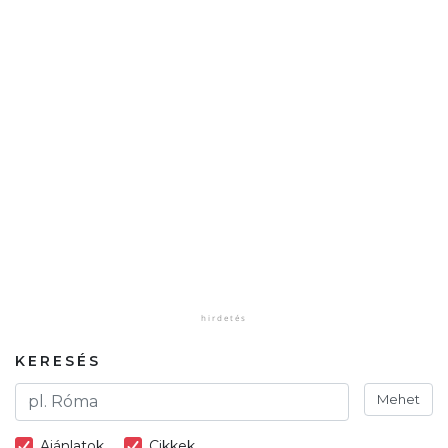
KERESÉS
Mehet
Ajánlatok
Cikkek