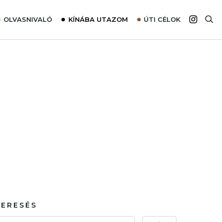
OLVASNIVALÓ
KÍNÁBA UTAZOM
ÚTI CÉLOK
Top 10 látnivalók térképpel
Európa
Tudnivalók az ajánlatok lefoglalásához
Ázsia
Tippek & Trükkök
Amerika
Utazómajom – CitySIM kártya a világutazóknak
Afrika
Interjú
Ausztrália
Élménybeszámolók
Szállodalátogatás
Sajtómegjelenések
KERESÉS