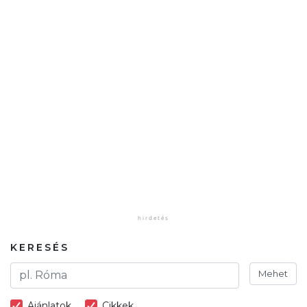
KERESÉS
Mehet
Ajánlatok
Cikkek