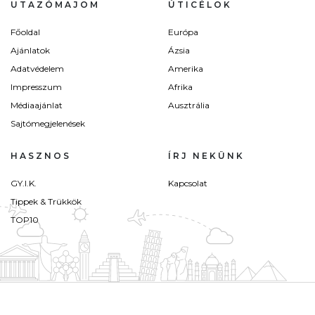
UTAZÓMAJOM
ÚTICÉLOK
Főoldal
Európa
Ajánlatok
Ázsia
Adatvédelem
Amerika
Impresszum
Afrika
Médiaajánlat
Ausztrália
Sajtómegjelenések
HASZNOS
ÍRJ NEKÜNK
GY.I.K.
Kapcsolat
Tippek & Trükkök
TOP10