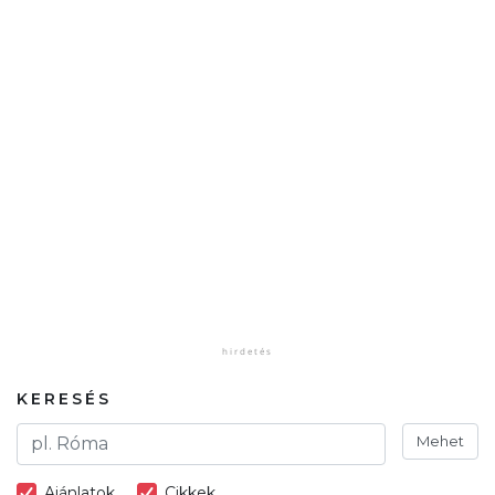
KERESÉS
Mehet
Ajánlatok
Cikkek