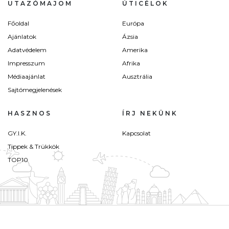
UTAZÓMAJOM
ÚTICÉLOK
Főoldal
Európa
Ajánlatok
Ázsia
Adatvédelem
Amerika
Impresszum
Afrika
Médiaajánlat
Ausztrália
Sajtómegjelenések
HASZNOS
ÍRJ NEKÜNK
GY.I.K.
Kapcsolat
Tippek & Trükkök
TOP10