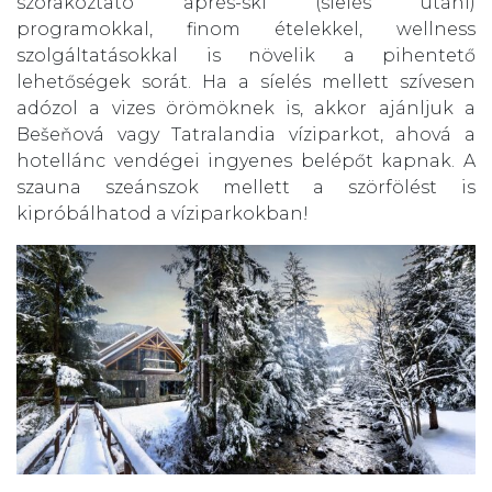
szórakoztató aprés-ski (síelés utáni)
programokkal, finom ételekkel, wellness
szolgáltatásokkal is növelik a pihentető
lehetőségek sorát. Ha a síelés mellett szívesen
adózol a vizes örömöknek is, akkor ajánljuk a
Bešeňová vagy Tatralandia víziparkot, ahová a
hotellánc vendégei ingyenes belépőt kapnak. A
szauna szeánszok mellett a szörfölést is
kipróbálhatod a víziparkokban!