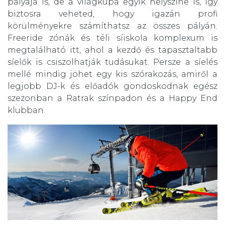
pályája is, de a világkupa egyik helyszíne is, így
biztosra veheted, hogy igazán profi
körülményekre számíthatsz az összes pályán.
Freeride zónák és téli síiskola komplexum is
megtalálható itt, ahol a kezdő és tapasztaltabb
síelők is csiszolhatják tudásukat. Persze a síelés
mellé mindig jöhet egy kis szórakozás, amiről a
legjobb DJ-k és előadók gondoskodnak egész
szezonban a Ratrak színpadon és a Happy End
klubban.