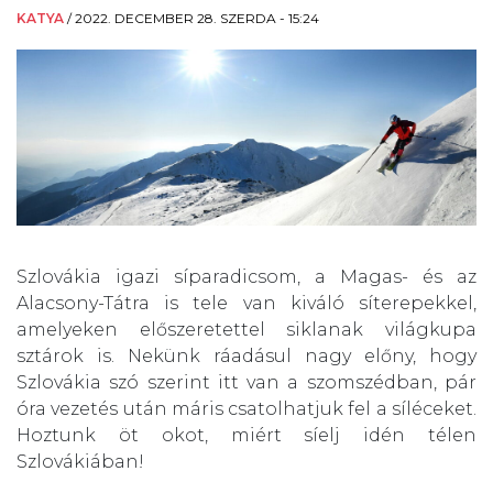
KATYA
/
2022. DECEMBER 28. SZERDA - 15:24
Szlovákia igazi síparadicsom, a Magas- és az
Alacsony-Tátra is tele van kiváló síterepekkel,
amelyeken előszeretettel siklanak világkupa
sztárok is. Nekünk ráadásul nagy előny, hogy
Szlovákia szó szerint itt van a szomszédban, pár
óra vezetés után máris csatolhatjuk fel a síléceket.
Hoztunk öt okot, miért síelj idén télen
Szlovákiában!