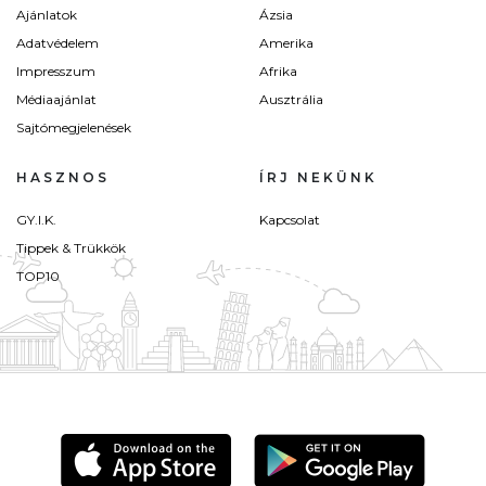
Ajánlatok
Ázsia
Adatvédelem
Amerika
Impresszum
Afrika
Médiaajánlat
Ausztrália
Sajtómegjelenések
HASZNOS
ÍRJ NEKÜNK
GY.I.K.
Kapcsolat
Tippek & Trükkök
TOP10