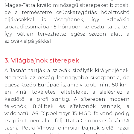
Magas-Tátra kiváló minőségű síterepeket biztosít,
de a természetre csúcskategóriás hóbiztosító
eljárásokkal is rásegítenek, így Szlovákia
síparadicsomaiban 5 hónapon keresztül tart a tél.
Így bátran tervezhetsz egész szezon alatt a
szlovák sípályákkal.
3. Világbajnok síterepek
A Jasnát tartják a szlovák sípályák királynőjének.
Nemcsak az ország legnagyobb síközpontja, de
egész Közép-Európáé is, amely több mint 50 km-
en kínál tökéletes feltételeket a síeléshez a
kezdőtől a profi szintig. A síterepen modern
felvonók, ülőliftek és sífelvonók vannak, a
vadonatúj A6 Dippelmayr 15-MGD felvonó pedig
csupán 11 perc alatt feljuttat a Chopok csúcsára! A
Jasná Petra Vlhová, olimpiai bajnok síelő hazai