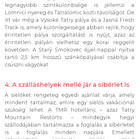
legnagyobb szintkülönbsége is jellemzi a
Lomnici-nyereg és Tátralomic közti távolságot. De
itt vár még a Vysoké Tatry pálya és a Jasná Fresh
Track is, amely különlegessége abban rejlik, hogy
érintetlen pálya szolgáltatást is nyújt, azaz az
érintetlen pályán síelhetsz egy korai reggelit
követően. A Starý Smokovec éjjel-nappal nyitva
tartó 2,5 km hosszú szánkópályával csábítja a
csúszni vágyókat.
4. A szálláshelyek mellé jár a síbérlet is
A síelőket rengeteg egyedi ajánlat várja, amely
mindent tartalmaz, amire egy síelős vakációnál
szükség lehet. A TMR hotellánc – azaz Tatry
Mountain Restorts – mindegyik hegyi
szállodájában tartalmazza a foglalás a síbérletet
is a foglalás minden napjára. Emellett