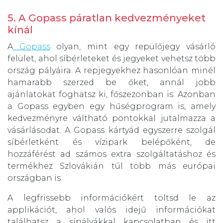
5. A Gopass páratlan kedvezményeket
kínál
A
Gopass
olyan, mint egy repülőjegy vásárló
felület, ahol síbérleteket és jegyeket vehetsz több
ország pályáira. A repjegyekhez hasonlóan minél
hamarabb szerzed be őket, annál jobb
ajánlatokat foghatsz ki, főszezonban is. Azonban
a Gopass egyben egy hűségprogram is, amely
kedvezményre váltható pontokkal jutalmazza a
vásárlásodat. A Gopass kártyád egyszerre szolgál
síbérletként és vízipark belépőként, de
hozzáférést ad számos extra szolgáltatáshoz és
termékhez Szlovákián túl több más európai
országban is.
A legfrissebb információkért töltsd le az
applikációt, ahol valós idejű információkat
találhatsz a sípályákkal kapcsolatban és itt