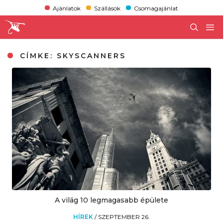
Ajánlatok
Szállások
Csomagajánlat
CÍMKE:
SKYSCANNERS
A világ 10 legmagasabb épülete
HÍREK
/
SZEPTEMBER 26.