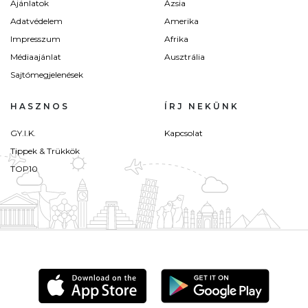
Ajánlatok
Ázsia
Adatvédelem
Amerika
Impresszum
Afrika
Médiaajánlat
Ausztrália
Sajtómegjelenések
HASZNOS
ÍRJ NEKÜNK
GY.I.K.
Kapcsolat
Tippek & Trükkök
TOP10