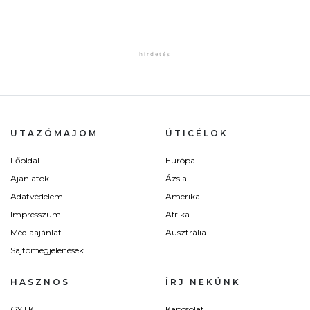
UTAZÓMAJOM
ÚTICÉLOK
Főoldal
Európa
Ajánlatok
Ázsia
Adatvédelem
Amerika
Impresszum
Afrika
Médiaajánlat
Ausztrália
Sajtómegjelenések
HASZNOS
ÍRJ NEKÜNK
GY.I.K.
Kapcsolat