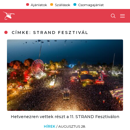
Ajánlatok
Szállások
Csomagajánlat
CÍMKE:
STRAND FESZTIVÁL
Hetvenezren vettek részt a 11. STRAND Fesztiválon
HÍREK
/
AUGUSZTUS 28.