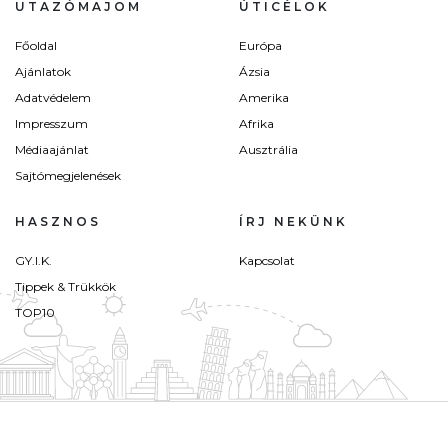
UTAZÓMAJOM
ÚTICÉLOK
Főoldal
Európa
Ajánlatok
Ázsia
Adatvédelem
Amerika
Impresszum
Afrika
Médiaajánlat
Ausztrália
Sajtómegjelenések
HASZNOS
ÍRJ NEKÜNK
GY.I.K.
Kapcsolat
Tippek & Trükkök
TOP10