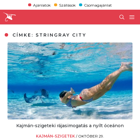
Ajánlatok
Szállások
Csomagajánlat
CÍMKE:
STRINGRAY CITY
Kajmán-szigeteki rájasimogatás a nyílt óceánon
KAJMÁN-SZIGETEK
/
OKTÓBER 29.