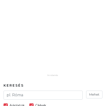
KERESÉS
Mehet
Ajánlatok
Cikkek