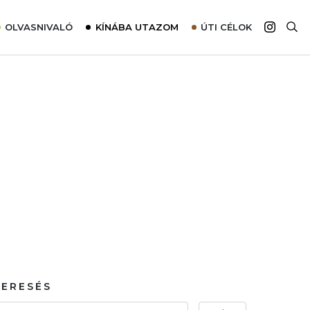
OLVASNIVALÓ
KÍNÁBA UTAZOM
ÚTI CÉLOK
Top 10 látnivalók térképpel
Európa
Tudnivalók az ajánlatok lefoglalásához
Ázsia
Tippek & Trükkök
Amerika
Utazómajom – CitySIM kártya a világutazóknak
Afrika
Interjú
Ausztrália
Élménybeszámolók
Szállodalátogatás
Sajtómegjelenések
KERESÉS