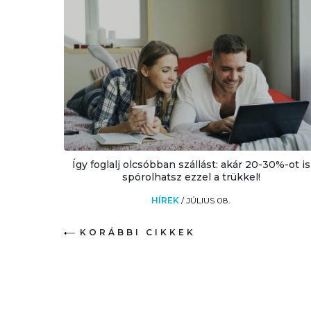
Így foglalj olcsóbban szállást: akár 20-30%-ot is
spórolhatsz ezzel a trükkel!
HÍREK
/
JÚLIUS 08.
KORÁBBI CIKKEK