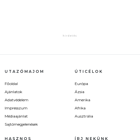
UTAZÓMAJOM
ÚTICÉLOK
Főoldal
Európa
Ajánlatok
Ázsia
Adatvédelem
Amerika
Impresszum
Afrika
Médiaajánlat
Ausztrália
Sajtómegjelenések
HASZNOS
ÍRJ NEKÜNK