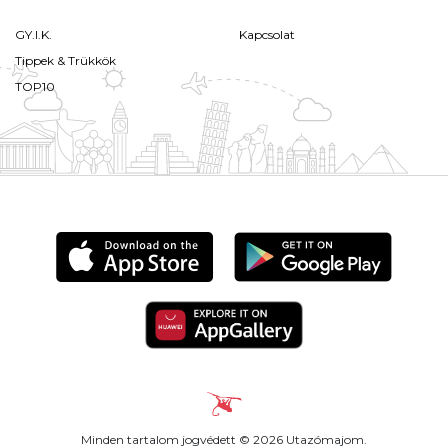
GY.I.K.
Kapcsolat
Tippek & Trükkök
TOP10
Minden tartalom jogvédett © 2026 Utazómajom.