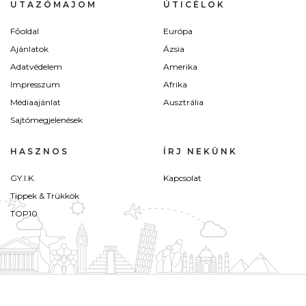
UTAZÓMAJOM
ÚTICÉLOK
Főoldal
Európa
Ajánlatok
Ázsia
Adatvédelem
Amerika
Impresszum
Afrika
Médiaajánlat
Ausztrália
Sajtómegjelenések
HASZNOS
ÍRJ NEKÜNK
GY.I.K.
Kapcsolat
Tippek & Trükkök
TOP10