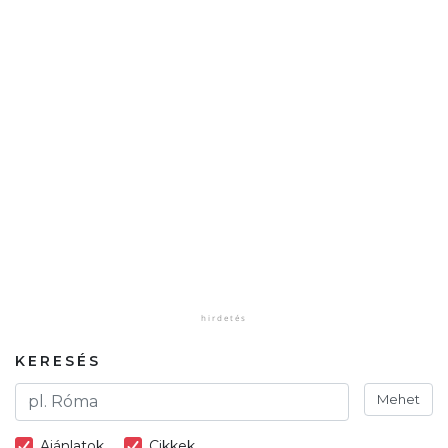
KERESÉS
Mehet
Ajánlatok
Cikkek