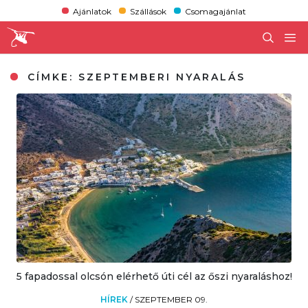
Ajánlatok
Szállások
Csomagajánlat
CÍMKE:
SZEPTEMBERI NYARALÁS
5 fapadossal olcsón elérhető úti cél az őszi nyaraláshoz!
HÍREK
/
SZEPTEMBER 09.