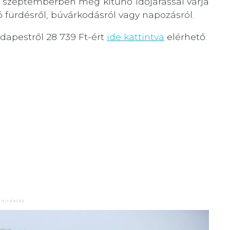
a szeptemberben még kitűnő időjárással várja
zó fürdésről, búvárkodásról vagy napozásról.
dapestről 28 739 Ft-ért
ide kattintva
elérhető.