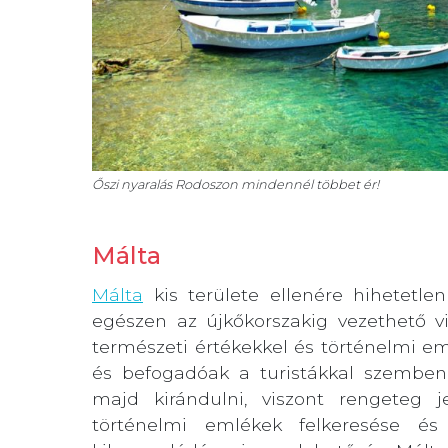
Őszi nyaralás Rodoszon mindennél többet ér!
Málta
Málta
kis területe ellenére hihetetl
egészen az újkőkorszakig vezethető vi
természeti értékekkel és történelmi em
és befogadóak a turistákkal szembe
majd kirándulni, viszont rengeteg je
történelmi emlékek felkeresése és