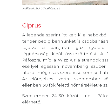
Málta kiváló úti cél ősszel!
Ciprus
A legenda szerint itt kelt ki a habokb
tenger pedig bennünket is csobbanásra 
tájaival és partjaival igazi nyara
légitársaság kínál összeköttetést. A
Páfoszra, míg a Wizz Air a strandok s
eséllyel egészen novemberig szuper
utazol, még csak szerencse sem kell ah
Az előrejelzés szerint szeptember 
ellenben 30 fok feletti hőmérsékletre s
Szeptember 24-30 között most Páfo
elérhető.