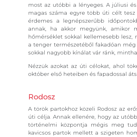
most az utóbbi a lényeges. A júliusi é
magas száma egyre több úti célt tesz 
érdemes a legnépszerűbb időpontokb
annak, ha akkor megyünk, amikor má
hőmérséklet sokkal kellemesebb lesz, 
a tenger természetéből fakadóan még 
sokkal nagyobb kínálat vár ránk, mintha
Nézzük azokat az úti célokat, ahol tö
október első heteiben és fapadossal áts
Rodosz
A török partokhoz közeli Rodosz az erő
úti célja. Annak ellenére, hogy az utóbbi
történelmi központja mégis meg tudt
kavicsos partok mellett a szigeten hom