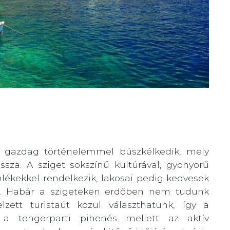
en gazdag történelemmel büszkélkedik, mely
ssza. A sziget sokszínű kultúrával, gyönyörű
lékekkel rendelkezik, lakosai pedig kedvesek
n. Habár a szigeteken erdőben nem tudunk
lzett turistaút közül választhatunk, így a
 a tengerparti pihenés mellett az aktív