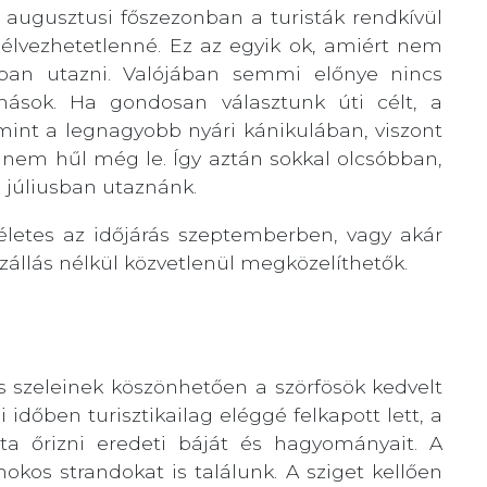
s augusztusi főszezonban a turisták rendkívül
élvezhetetlenné. Ez az egyik ok, amiért nem
an utazni. Valójában semmi előnye nincs
sok. Ha gondosan választunk úti célt, a
mint a legnagyobb nyári kánikulában, viszont
nem hűl még le. Így aztán sokkal olcsóbban,
 júliusban utaznánk.
kéletes az időjárás szeptemberben, vagy akár
zállás nélkül közvetlenül megközelíthetők.
s szeleinek köszönhetően a szörfösök kedvelt
 időben turisztikailag eléggé felkapott lett, a
a őrizni eredeti báját és hagyományait. A
okos strandokat is találunk. A sziget kellően