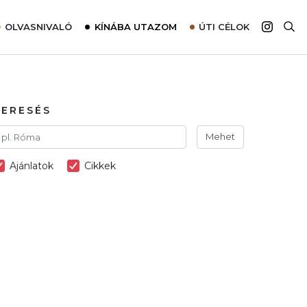
OLVASNIVALÓ
KÍNÁBA UTAZOM
ÚTI CÉLOK
Top 10 látnivalók térképpel
Európa
Tudnivalók az ajánlatok lefoglalásához
Ázsia
Tippek & Trükkök
Amerika
KERESÉS
Utazómajom – CitySIM kártya a világutazóknak
Afrika
Mehet
Interjú
Ausztrália
Ajánlatok
Cikkek
Élménybeszámolók
Szállodalátogatás
Sajtómegjelenések