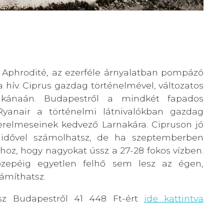
ól Aphrodité, az ezerféle árnyalatban pompázó
hív. Ciprus gazdag történelmével, változatos
ló kánaán. Budapestről a mindkét fapados
 Ryanair a történelmi látnivalókban gazdag
zerelmeseinek kedvező Larnakára. Cipruson jó
 idővel számolhatsz, de ha szeptemberben
hoz, hogy nagyokat ússz a 27-28 fokos vízben.
közepéig egyetlen felhő sem lesz az égen,
zámíthatsz.
sz Budapestről 41 448 Ft-ért
ide kattintva