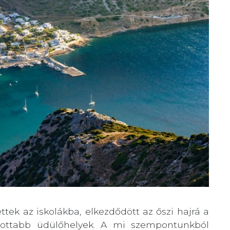
tek az iskolákba, elkezdődött az őszi hajrá a
apottabb üdülőhelyek. A mi szempontunkból