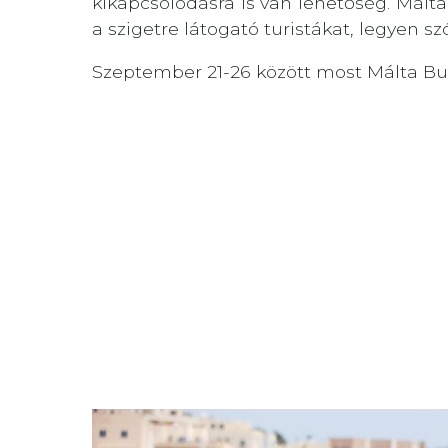
kikapcsolódásra is van lehetőség. Mált
a szigetre látogató turistákat, legyen s
Szeptember 21-26 között most Málta Bu