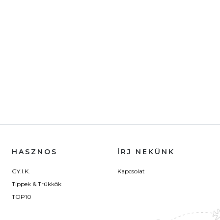
HASZNOS
ÍRJ NEKÜNK
GY.I.K.
Kapcsolat
Tippek & Trükkök
TOP10