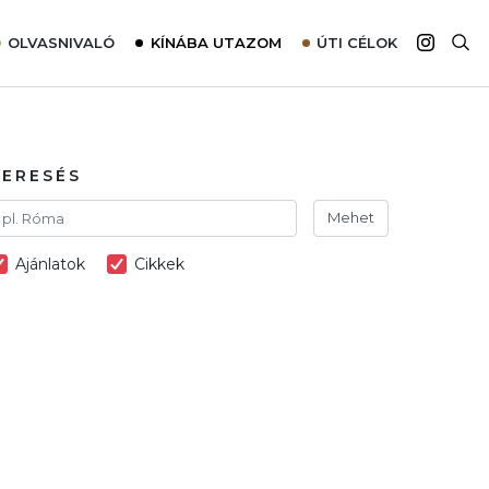
OLVASNIVALÓ
KÍNÁBA UTAZOM
ÚTI CÉLOK
Top 10 látnivalók térképpel
Európa
Tudnivalók az ajánlatok lefoglalásához
Ázsia
Tippek & Trükkök
Amerika
KERESÉS
Utazómajom – CitySIM kártya a világutazóknak
Afrika
Mehet
Interjú
Ausztrália
Ajánlatok
Cikkek
Élménybeszámolók
Szállodalátogatás
Sajtómegjelenések