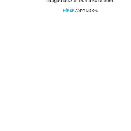
látogathatsz el Róma közelében
HÍREK
/
ÁPRILIS 04.