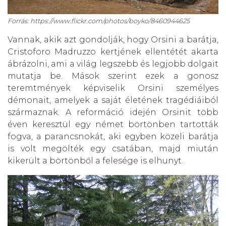
Forrás: https://www.flickr.com/photos/boyko/8460944625
Vannak, akik azt gondolják, hogy Orsini a barátja,
Cristoforo Madruzzo kertjének ellentétét akarta
ábrázolni, ami a világ legszebb és legjobb dolgait
mutatja be. Mások szerint ezek a gonosz
teremtmények képviselik Orsini személyes
démonait, amelyek a saját életének tragédiáiból
származnak. A reformáció idején Orsinit több
éven keresztül egy német börtönben tartották
fogva, a parancsnokát, aki egyben közeli barátja
is volt megölték egy csatában, majd miután
kikerült a börtönből a felesége is elhunyt.