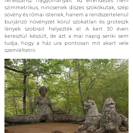
reneszánsz hagyományait. Az elrendezés nem
szimmetrikus, nincsenek díszes szökőkutak, szép
sövény és római istenek, hanem a rendszertelenül
burjánzó növényzet körül szokatlan és groteszk
lények szobrait helyezték el. A kert 30 éven
keresztül készült, de azt a mai napig senki sem
tudja, hogy a ház ura pontosan mit akart vele
szemléltetni.