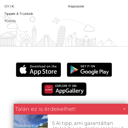
GY.I.K.
Kapcsolat
Tippek & Trükkök
TOP10
Talán ez is érdekelhet!
×
Minden tartalom jogvédett © 2026 Utazómajom.
5 AI tipp, ami garantáltan