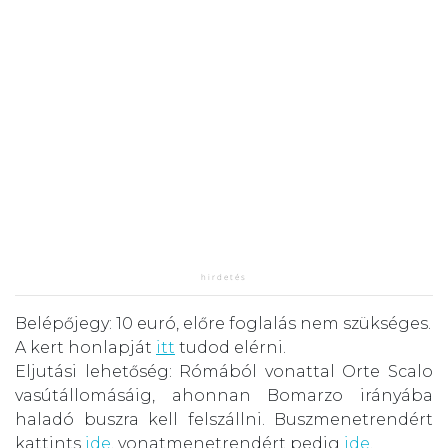
Belépőjegy: 10 euró, előre foglalás nem szükséges.
A kert honlapját
itt
tudod elérni.
Eljutási lehetőség: Rómából vonattal Orte Scalo
vasútállomásáig, ahonnan Bomarzo irányába
haladó buszra kell felszállni. Buszmenetrendért
kattints
ide
, vonatmenetrendért pedig
ide
.