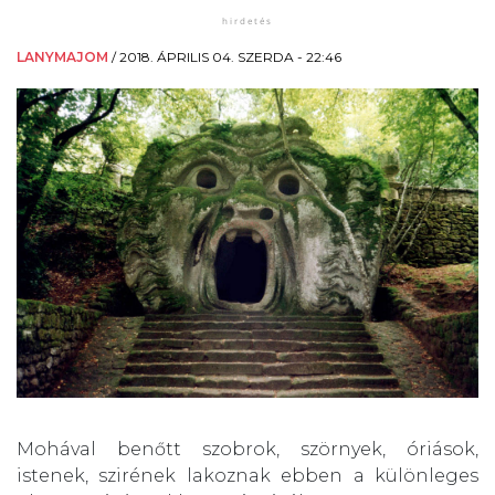
LANYMAJOM
/
2018. ÁPRILIS 04. SZERDA - 22:46
Mohával benőtt szobrok, szörnyek, óriások,
istenek, szirének lakoznak ebben a különleges