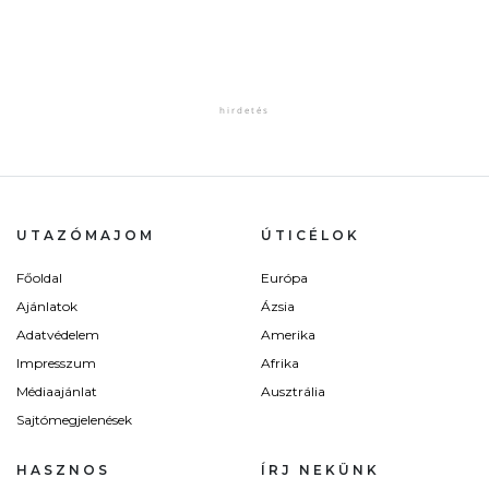
UTAZÓMAJOM
ÚTICÉLOK
Főoldal
Európa
Ajánlatok
Ázsia
Adatvédelem
Amerika
Impresszum
Afrika
Médiaajánlat
Ausztrália
Sajtómegjelenések
HASZNOS
ÍRJ NEKÜNK