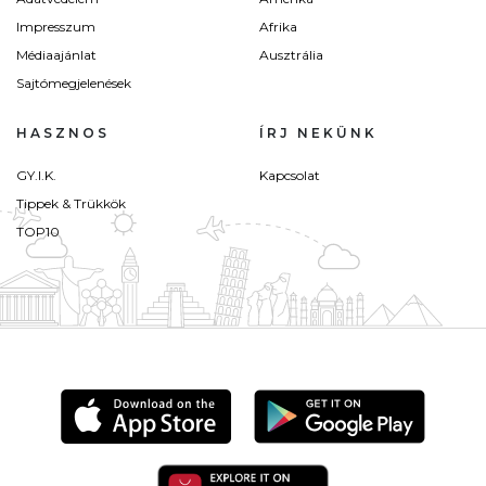
Impresszum
Afrika
Médiaajánlat
Ausztrália
Sajtómegjelenések
HASZNOS
ÍRJ NEKÜNK
GY.I.K.
Kapcsolat
Tippek & Trükkök
TOP10