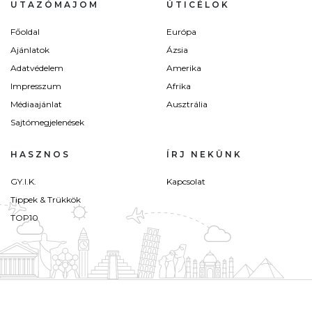
UTAZÓMAJOM
ÚTICÉLOK
Főoldal
Európa
Ajánlatok
Ázsia
Adatvédelem
Amerika
Impresszum
Afrika
Médiaajánlat
Ausztrália
Sajtómegjelenések
HASZNOS
ÍRJ NEKÜNK
GY.I.K.
Kapcsolat
Tippek & Trükkök
TOP10