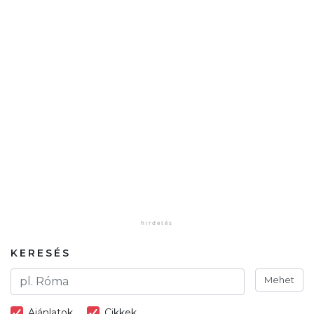
KERESÉS
Mehet
Ajánlatok
Cikkek