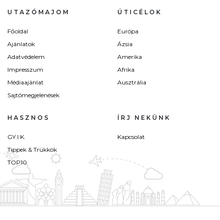
UTAZÓMAJOM
ÚTICÉLOK
Főoldal
Európa
Ajánlatok
Ázsia
Adatvédelem
Amerika
Impresszum
Afrika
Médiaajánlat
Ausztrália
Sajtómegjelenések
HASZNOS
ÍRJ NEKÜNK
GY.I.K.
Kapcsolat
Tippek & Trükkök
TOP10