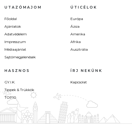
UTAZÓMAJOM
ÚTICÉLOK
Főoldal
Európa
Ajánlatok
Ázsia
Adatvédelem
Amerika
Impresszum
Afrika
Médiaajánlat
Ausztrália
Sajtómegjelenések
HASZNOS
ÍRJ NEKÜNK
GY.I.K.
Kapcsolat
Tippek & Trükkök
TOP10