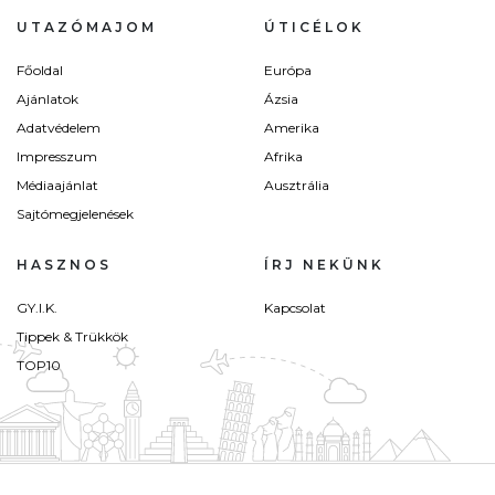
UTAZÓMAJOM
ÚTICÉLOK
Főoldal
Európa
Ajánlatok
Ázsia
Adatvédelem
Amerika
Impresszum
Afrika
Médiaajánlat
Ausztrália
Sajtómegjelenések
HASZNOS
ÍRJ NEKÜNK
GY.I.K.
Kapcsolat
Tippek & Trükkök
TOP10