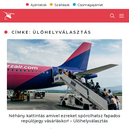
Ajánlatok
Szállások
Csomagajánlat
CÍMKE:
ÜLŐHELYVÁLASZTÁS
Néhány kattintás amivel ezreket spórolhatsz fapados
repülőjegy vásárláskor! – Ülőhelyválasztás