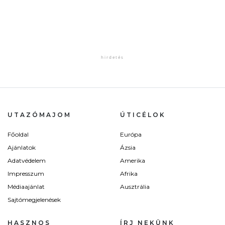
UTAZÓMAJOM
ÚTICÉLOK
Főoldal
Európa
Ajánlatok
Ázsia
Adatvédelem
Amerika
Impresszum
Afrika
Médiaajánlat
Ausztrália
Sajtómegjelenések
HASZNOS
ÍRJ NEKÜNK