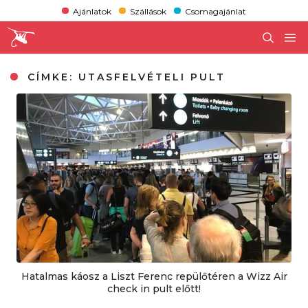
Ajánlatok
Szállások
Csomagajánlat
CÍMKE:
UTASFELVÉTELI PULT
Hatalmas káosz a Liszt Ferenc repülőtéren a Wizz Air
check in pult előtt!