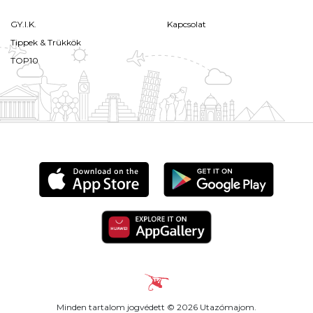
GY.I.K.
Kapcsolat
Tippek & Trükkök
TOP10
Minden tartalom jogvédett © 2026 Utazómajom.