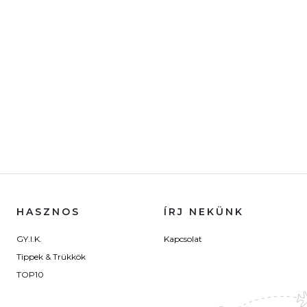
HASZNOS
ÍRJ NEKÜNK
GY.I.K.
Kapcsolat
Tippek & Trükkök
TOP10