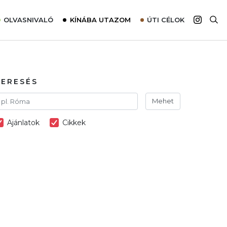
OLVASNIVALÓ
KÍNÁBA UTAZOM
ÚTI CÉLOK
Top 10 látnivalók térképpel
Európa
Tudnivalók az ajánlatok lefoglalásához
Ázsia
Tippek & Trükkök
Amerika
KERESÉS
Utazómajom – CitySIM kártya a világutazóknak
Afrika
Mehet
Interjú
Ausztrália
Ajánlatok
Cikkek
Élménybeszámolók
Szállodalátogatás
Sajtómegjelenések